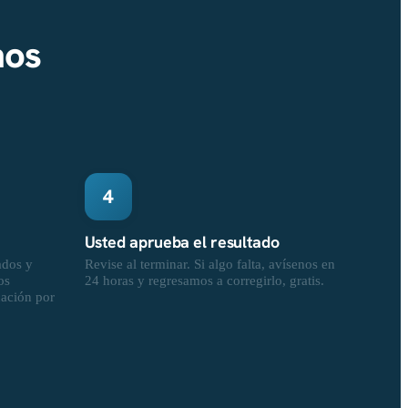
nos
4
Usted aprueba el resultado
ados y
Revise al terminar. Si algo falta, avísenos en
os
24 horas y regresamos a corregirlo, gratis.
cación por