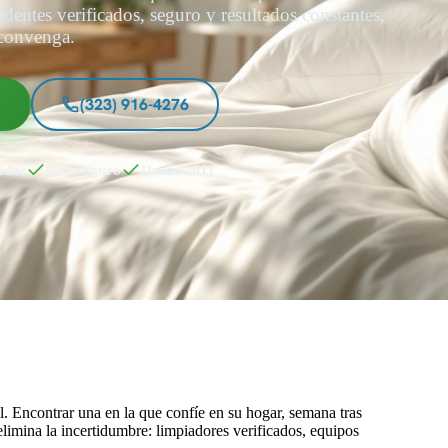
dentes verificados, seguro y resultados constantes,
 convenga.
s
(323) 916-4276
ados
Con seguro
Desde 2011
. Encontrar una en la que confíe en su hogar, semana tras
limina la incertidumbre: limpiadores verificados, equipos