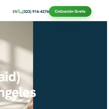
Cotización Gratis
EN
(323) 916-4276
aid)
ngeles