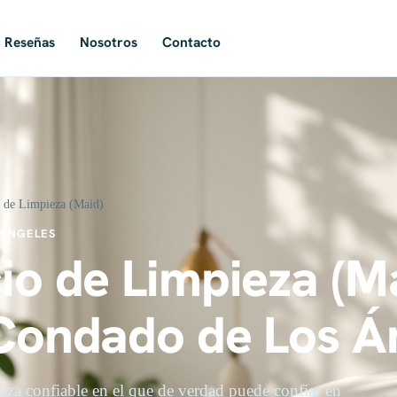
Reseñas
Nosotros
Contacto
o de Limpieza (Maid)
ÁNGELES
io de Limpieza (M
 Condado de Los Á
eza confiable en el que de verdad puede confiar en