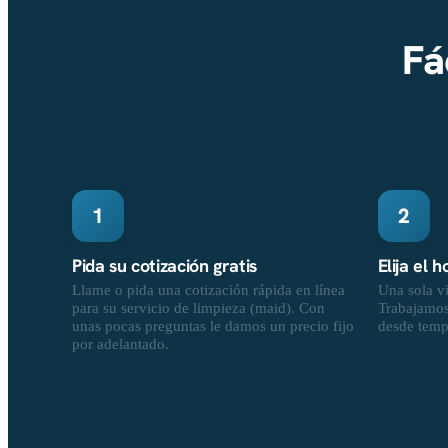
Fá
1
2
Pida su cotización gratis
Elija el 
Llame o pida una cotización rápida en línea
Una sola vi
para su servicio de limpieza (maid). Con
Trabajamos 
unas pocas preguntas le damos un precio fijo
desde temp
por adelantado.