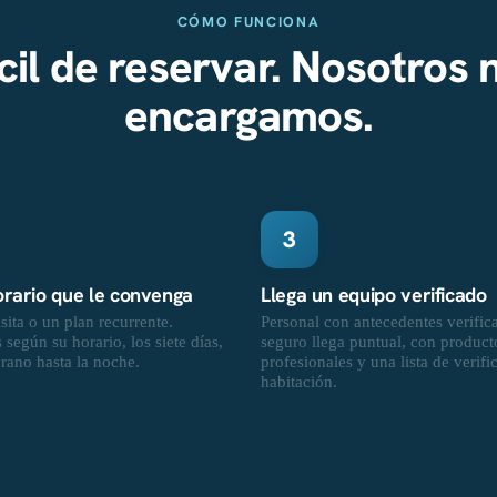
CÓMO FUNCIONA
cil de reservar. Nosotros 
encargamos.
3
horario que le convenga
Llega un equipo verificado
sita o un plan recurrente.
Personal con antecedentes verific
según su horario, los siete días,
seguro llega puntual, con product
rano hasta la noche.
profesionales y una lista de verifi
habitación.