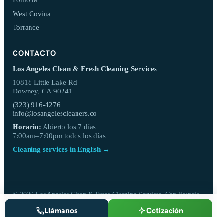
West Covina
Torrance
CONTACTO
Los Angeles Clean & Fresh Cleaning Services
10818 Little Lake Rd
Downey, CA 90241
(323) 916-4276
info@losangelescleaners.co
Horario:
Abierto los 7 días
7:00am–7:00pm todos los días
Cleaning services in English →
© 2026 Los Angeles Clean & Fresh Cleaning Services. Con licencia,
fianza y seguro.
Llámanos
Cotización
Privacidad
·
Términos