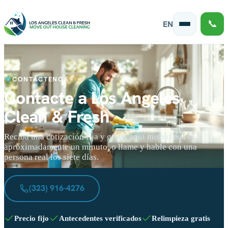
📞
EN
CONTÁCTENOS
Contacte a Los Angeles
Clean & Fresh
Reciba una cotización fija y gratis aquí mismo en
aproximadamente un minuto, o llame y hable con una
persona real los siete días.
(323) 916-4276
Precio fijo
Antecedentes verificados
Relimpieza gratis