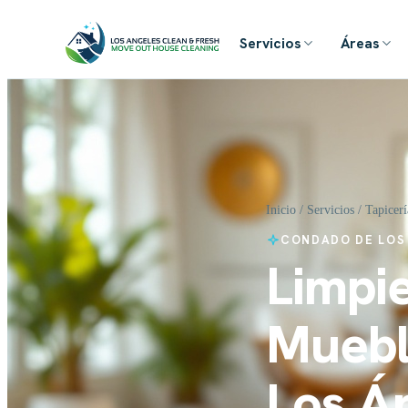
Servicios
Áreas
Inicio
/
Servicios
/ Tapicer
CONDADO DE LOS
Limpie
Muebl
Los Á