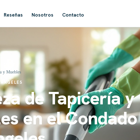
Reseñas
Nosotros
Contacto
ía y Muebles
 ÁNGELES
za de Tapicería y
es en el Condado
ngeles