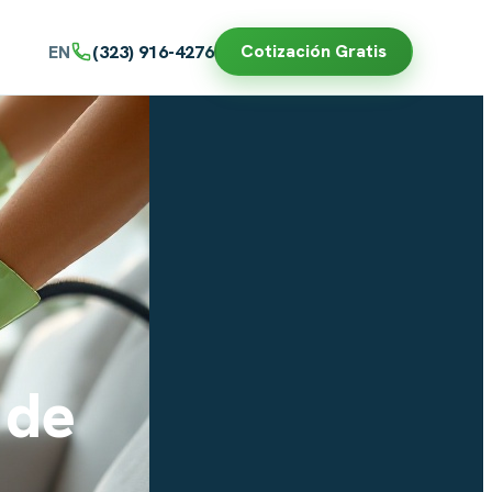
Cotización Gratis
EN
(323) 916-4276
 de