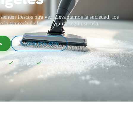
 sienten frescos otra vez. Levantamos la suciedad, los
de la tapicería de forma segura, según su tela.
s
(323) 916-4276
ados
Con seguro
Desde 2011