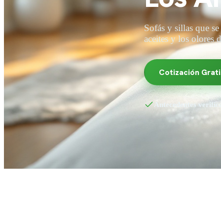
Sofás y sillas que se
aceites y los olores 
Cotización Grati
Antecedentes verific