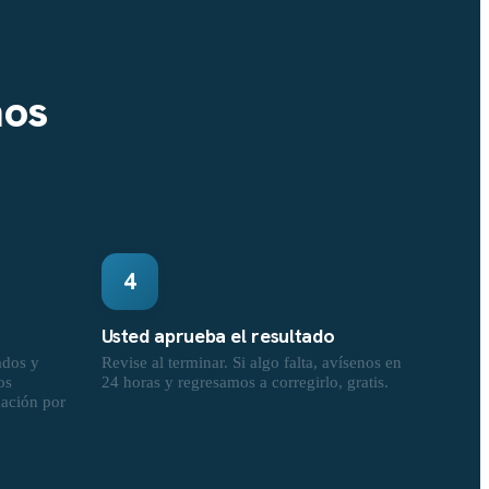
nos
4
Usted aprueba el resultado
ados y
Revise al terminar. Si algo falta, avísenos en
os
24 horas y regresamos a corregirlo, gratis.
cación por