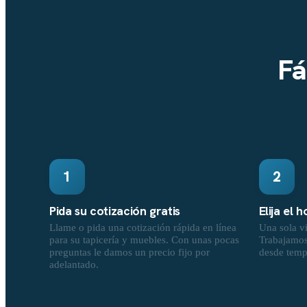
Fá
1
2
Pida su cotización gratis
Elija el 
Llame o pida una cotización rápida en línea
Una sola vi
para su tapicería y muebles. Con unas pocas
Trabajamos 
preguntas le damos un precio fijo por
desde temp
adelantado.