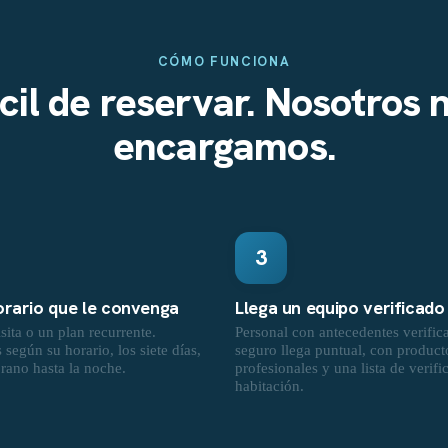
CÓMO FUNCIONA
cil de reservar. Nosotros 
encargamos.
3
horario que le convenga
Llega un equipo verificado
sita o un plan recurrente.
Personal con antecedentes verific
según su horario, los siete días,
seguro llega puntual, con product
rano hasta la noche.
profesionales y una lista de verifi
habitación.