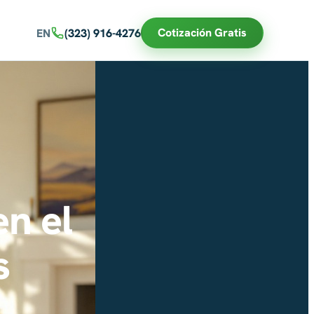
Cotización Gratis
EN
(323) 916-4276
n el
s