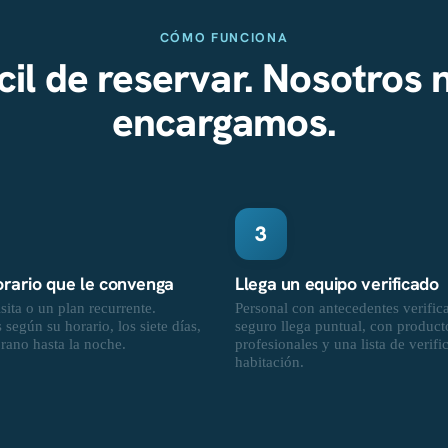
CÓMO FUNCIONA
cil de reservar. Nosotros 
encargamos.
3
horario que le convenga
Llega un equipo verificado
sita o un plan recurrente.
Personal con antecedentes verific
según su horario, los siete días,
seguro llega puntual, con product
rano hasta la noche.
profesionales y una lista de verifi
habitación.