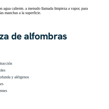
on agua caliente, a menudo llamada limpieza a vapor, para
las manchas a la superficie.
eza de alfombras
xtracción
bles
rofunda y alérgenos
mes
ormes