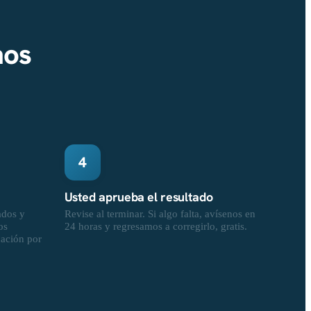
nos
4
Usted aprueba el resultado
ados y
Revise al terminar. Si algo falta, avísenos en
os
24 horas y regresamos a corregirlo, gratis.
cación por