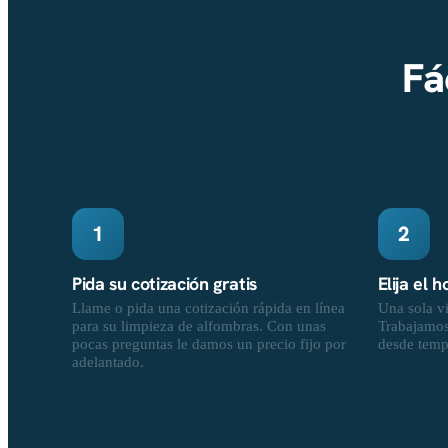
Fá
1
2
Pida su cotización gratis
Elija el 
Llame o pida una cotización rápida en línea
Una sola vi
para su limpieza de alfombras. Con unas
Trabajamos 
pocas preguntas le damos un precio fijo por
desde temp
adelantado.