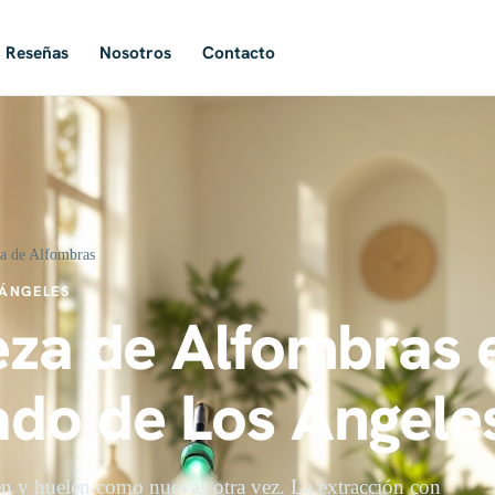
Reseñas
Nosotros
Contacto
a de Alfombras
ÁNGELES
eza de Alfombras e
do de Los Ángele
n y huelen como nuevas otra vez. La extracción con