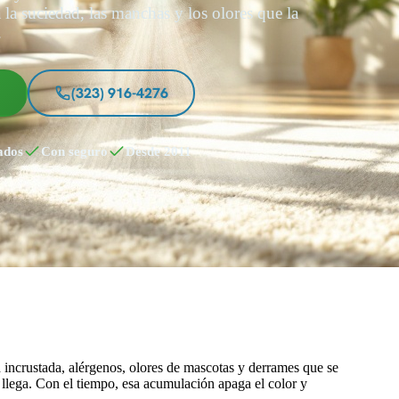
a la suciedad, las manchas y los olores que la
.
s
(323) 916-4276
ados
Con seguro
Desde 2011
incrustada, alérgenos, olores de mascotas y derrames que se
o llega. Con el tiempo, esa acumulación apaga el color y