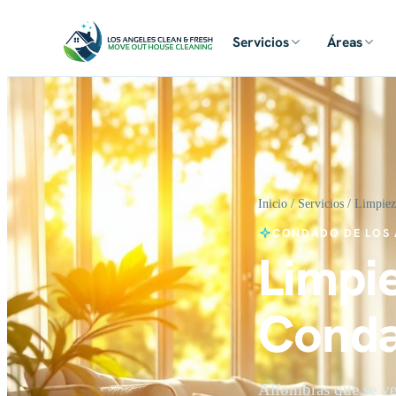
Servicios
Áreas
Inicio
/
Servicios
/ Limpiez
CONDADO DE LOS 
Limpi
Conda
Alfombras que se ve